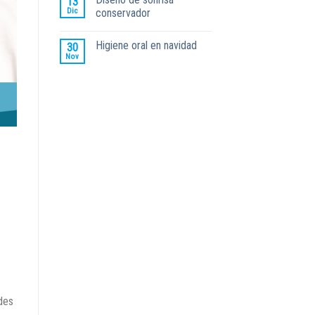
13
Dic
conservador
Higiene oral en navidad
30
Nov
des