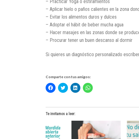
– Practicar Yoga o estiramientos
– Aplicar hielo o paños calientes en la zona don
– Evitar los alimentos duros y dulces
– Adoptar el hábit de beber mucha agua
– Hacer masajes en las zonas donde se produce
– Procurar tener un buen descanso al dormir
Si quieres un diagnóstico personalizado escríbeno
.
Comparte con tus amigos:
Haz
Haz
Haz
Haz
clic
clic
clic
clic
para
para
para
para
compartir
compartir
compartir
compartir
en
en
en
en
Facebook
Twitter
LinkedIn
WhatsApp
(Se
(Se
(Se
(Se
Te invitamos a leer:
abre
abre
abre
abre
en
en
en
en
una
una
una
una
ventana
ventana
ventana
ventana
nueva)
nueva)
nueva)
nueva)