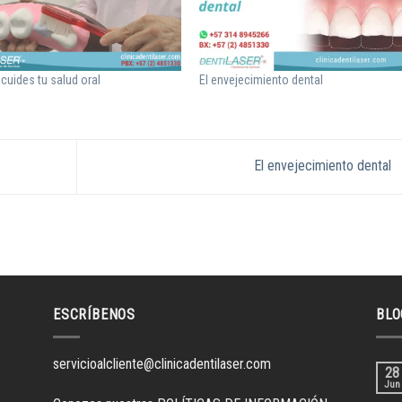
cuides tu salud oral
El envejecimiento dental
El envejecimiento dental
ESCRÍBENOS
BLO
servicioalcliente@clinicadentilaser.com
28
Jun