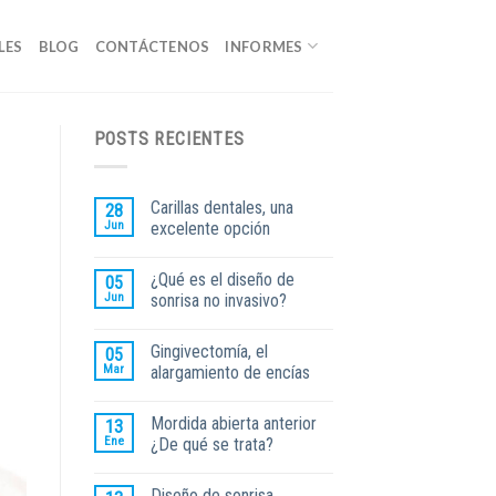
LES
BLOG
CONTÁCTENOS
INFORMES
POSTS RECIENTES
Carillas dentales, una
28
Jun
excelente opción
¿Qué es el diseño de
05
Jun
sonrisa no invasivo?
Gingivectomía, el
05
Mar
alargamiento de encías
Mordida abierta anterior
13
Ene
¿De qué se trata?
Diseño de sonrisa