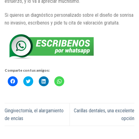
esfuerzo, y lo va a apreciar muchísimo.
Si quieres un diagnóstico personalizado sobre el diseño de sonrisa
no invasivo, escríbenos y pide tu cita de valoración gratuita.
Comparte con tus amigos:
Haz
Haz
Haz
Haz
clic
clic
clic
clic
para
para
para
para
compartir
compartir
compartir
compartir
en
en
en
en
Facebook
Twitter
LinkedIn
WhatsApp
(Se
(Se
(Se
(Se
abre
abre
abre
abre
Gingivectomía, el alargamiento
Carillas dentales, una excelente
en
en
en
en
una
una
una
una
de encías
opción
ventana
ventana
ventana
ventana
nueva)
nueva)
nueva)
nueva)