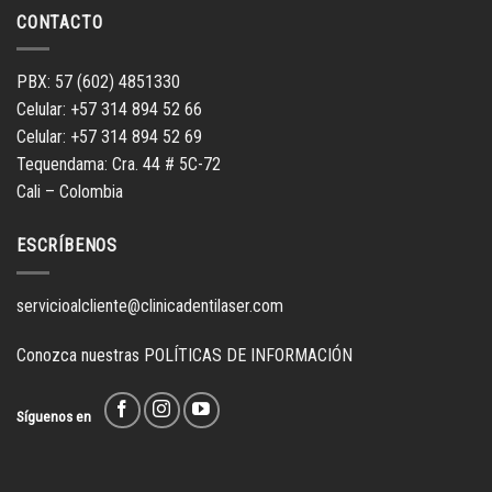
nueva)
nueva)
nueva)
nueva)
CONTACTO
PBX: 57 (602) 4851330
Celular: +57 314 894 52 66
Celular: +57 314 894 52 69
Tequendama: Cra. 44 # 5C-72
Cali – Colombia
ESCRÍBENOS
servicioalcliente@clinicadentilaser.com
Conozca nuestras
POLÍTICAS DE INFORMACIÓN
Síguenos en