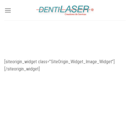
Skip
to
content
[siteorigin_widget class=”SiteOrigin_Widget_Image_Widget”]
[/siteorigin_widget]