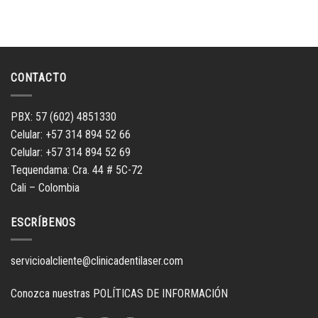
en
en
en
en
Facebook
Twitter
LinkedIn
WhatsApp
(Se
(Se
(Se
(Se
abre
abre
abre
abre
en
en
en
en
una
una
una
una
ventana
ventana
ventana
ventana
nueva)
nueva)
nueva)
nueva)
CONTACTO
PBX: 57 (602) 4851330
Celular: +57 314 894 52 66
Celular: +57 314 894 52 69
Tequendama: Cra. 44 # 5C-72
Cali – Colombia
ESCRÍBENOS
servicioalcliente@clinicadentilaser.com
Conozca nuestras
POLÍTICAS DE INFORMACIÓN