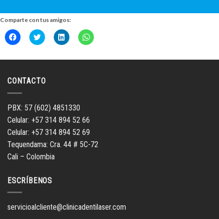
Comparte con tus amigos:
Haz
Haz
Haz
Haz
clic
clic
clic
clic
para
para
para
para
compartir
compartir
compartir
compartir
en
en
en
en
Facebook
Twitter
LinkedIn
WhatsApp
(Se
(Se
(Se
(Se
abre
abre
abre
abre
CONTACTO
en
en
en
en
una
una
una
una
ventana
ventana
ventana
ventana
nueva)
nueva)
nueva)
nueva)
PBX: 57 (602) 4851330
Celular: +57 314 894 52 66
Celular: +57 314 894 52 69
Tequendama: Cra. 44 # 5C-72
Cali – Colombia
ESCRÍBENOS
servicioalcliente@clinicadentilaser.com