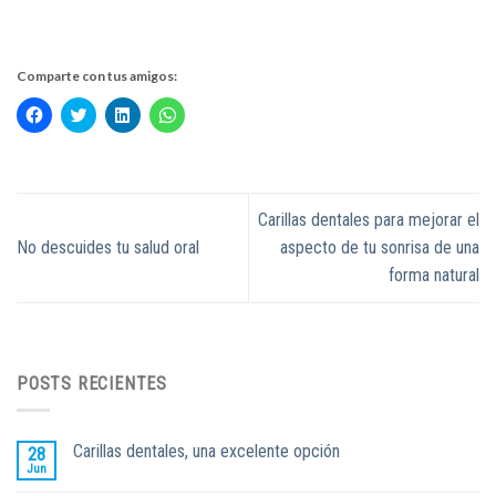
Comparte con tus amigos:
Haz
Haz
Haz
Haz
clic
clic
clic
clic
para
para
para
para
compartir
compartir
compartir
compartir
en
en
en
en
Facebook
Twitter
LinkedIn
WhatsApp
(Se
(Se
(Se
(Se
abre
abre
abre
abre
Carillas dentales para mejorar el
en
en
en
en
una
una
una
una
No descuides tu salud oral
aspecto de tu sonrisa de una
ventana
ventana
ventana
ventana
nueva)
nueva)
nueva)
nueva)
forma natural
POSTS RECIENTES
Carillas dentales, una excelente opción
28
Jun