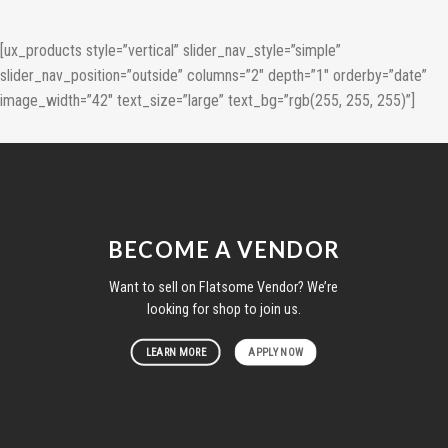
[ux_products style=”vertical” slider_nav_style=”simple”
slider_nav_position=”outside” columns=”2″ depth=”1″ orderby=”date”
image_width=”42″ text_size=”large” text_bg=”rgb(255, 255, 255)”]
BECOME A VENDOR
Want to sell on Flatsome Vendor? We’re
looking for shop to join us.
LEARN MORE
APPLY NOW