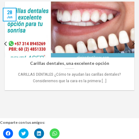
28
Jun
Carillas dentales, una excelente opción
CARILLAS DENTALES ¿Cómo te ayudan las carillas dentales?
Consideremos que la cara es la primera [...]
Comparte con tus amigos:
Haz
Haz
Haz
Haz
clic
clic
clic
clic