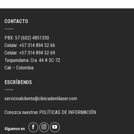
para
para
para
para
compartir
compartir
compartir
compartir
en
en
en
en
Facebook
Twitter
LinkedIn
WhatsApp
(Se
(Se
(Se
(Se
abre
abre
abre
abre
CONTACTO
en
en
en
en
una
una
una
una
ventana
ventana
ventana
ventana
nueva)
nueva)
nueva)
nueva)
PBX: 57 (602) 4851330
Celular: +57 314 894 52 66
Celular: +57 314 894 52 69
Tequendama: Cra. 44 # 5C-72
Cali – Colombia
ESCRÍBENOS
servicioalcliente@clinicadentilaser.com
Conozca nuestras
POLÍTICAS DE INFORMACIÓN
Síguenos en