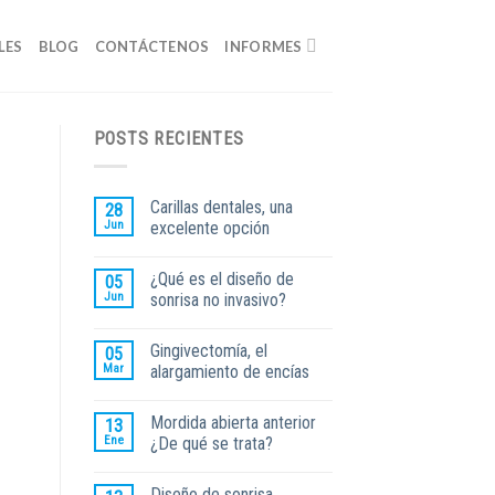
LES
BLOG
CONTÁCTENOS
INFORMES
POSTS RECIENTES
Carillas dentales, una
28
Jun
excelente opción
¿Qué es el diseño de
05
Jun
sonrisa no invasivo?
Gingivectomía, el
05
Mar
alargamiento de encías
Mordida abierta anterior
13
Ene
¿De qué se trata?
Diseño de sonrisa