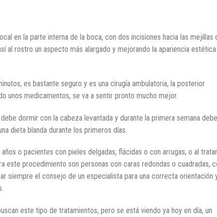
ocal en la parte interna de la boca, con dos incisiones hacia las mejillas 
 así al rostro un aspecto más alargado y mejorando la apariencia estética
utos, es bastante seguro y es una cirugía ambulatoria, la posterior
ndo unos medicamentos, se va a sentir pronto mucho mejor.
te debe dormir con la cabeza levantada y durante la primera semana deb
una dieta blanda durante los primeros días.
ños o pacientes con pieles delgadas, flácidas o con arrugas, o al trata
ara este procedimiento son personas con caras redondas o cuadradas, c
r siempre el consejo de un especialista para una correcta orientación 
s.
scan este tipo de tratamientos, pero se está viendo ya hoy en día, un