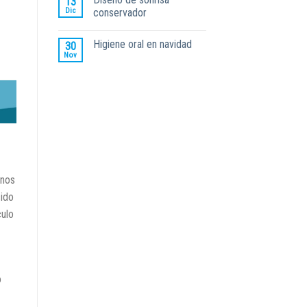
13
Dic
conservador
Higiene oral en navidad
30
Nov
unos
sido
culo
o