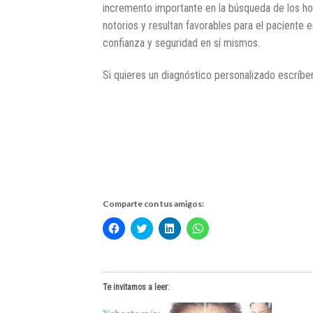
incremento importante en la búsqueda de los ho
notorios y resultan favorables para el paciente
confianza y seguridad en sí mismos.
Si quieres un diagnóstico personalizado escríbeno
.
Comparte con tus amigos:
Haz
Haz
Haz
Haz
clic
clic
clic
clic
para
para
para
para
compartir
compartir
compartir
compartir
en
en
en
en
Facebook
Twitter
LinkedIn
WhatsApp
(Se
(Se
(Se
(Se
Te invitamos a leer:
abre
abre
abre
abre
en
en
en
en
una
una
una
una