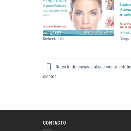
ventana
ventana
ventana
ventana
nueva)
nueva)
nueva)
nueva)
Bichectomía
Gingiv
Recorte de encías o alargamiento estétic
dientes
CONTACTO