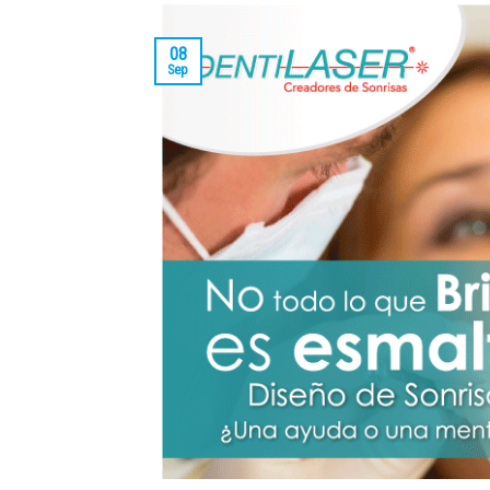
08
Sep