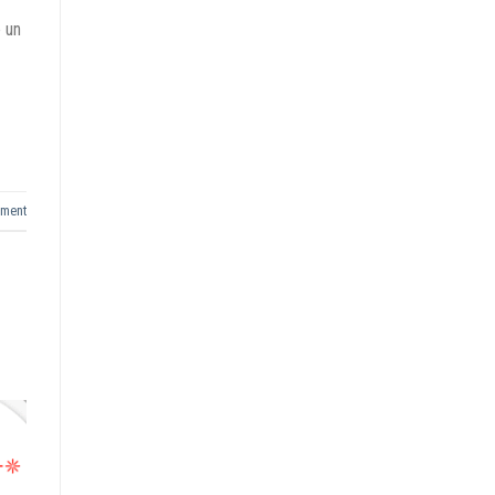
e un
mment