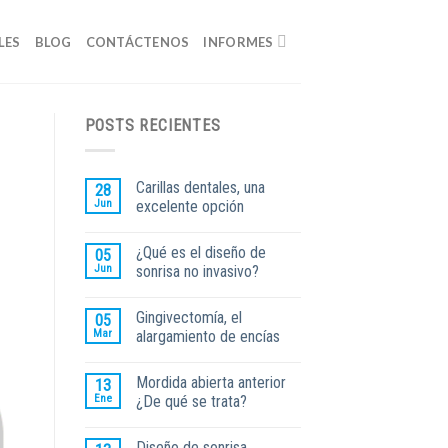
LES
BLOG
CONTÁCTENOS
INFORMES
POSTS RECIENTES
Carillas dentales, una
28
Jun
excelente opción
¿Qué es el diseño de
05
Jun
sonrisa no invasivo?
Gingivectomía, el
05
Mar
alargamiento de encías
Mordida abierta anterior
13
Ene
¿De qué se trata?
Diseño de sonrisa