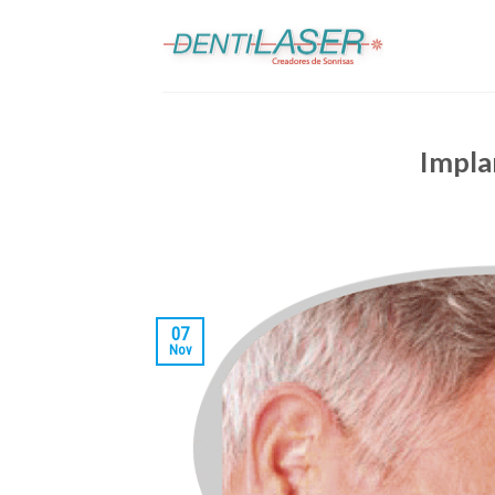
Skip
to
content
Impla
07
Nov